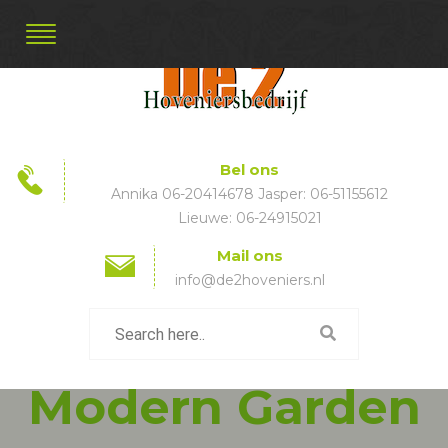
Bel ons
Annika 06-20414678 Jasper: 06-51155612
Lieuwe: 06-24915021
Mail ons
info@de2hoveniers.nl
Modern Garden