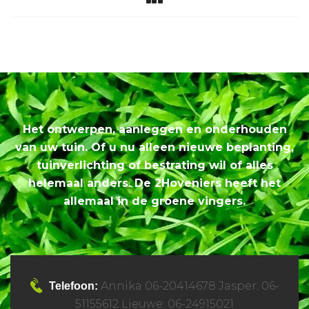
Het ontwerpen, aanleggen en onderhouden
van uw tuin. Of u nu alleen nieuwe beplanting,
tuinverlichting of bestrating wil of alles
helemaal anders. De 2Hoveniers heeft het
allemaal in de groene vingers.
Annika 06-20414678 Jasper: 06-
Telefoon:
51155612 Lieuwe: 06-24915021