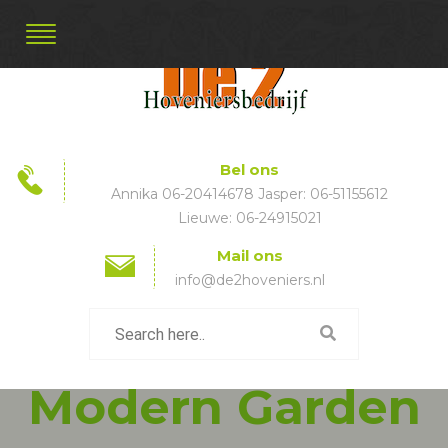
Bel ons
Annika 06-20414678 Jasper: 06-51155612
Lieuwe: 06-24915021
Mail ons
info@de2hoveniers.nl
Modern Garden