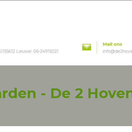
Mail ons
51155612 Lieuwe: 06-24915021
info@de2hoven
den - De 2 Hoven