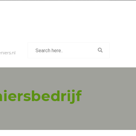
iers.nl
iersbedrijf