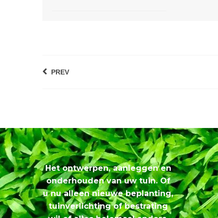
PREV
Het ontwerpen, aanleggen en
onderhouden van uw tuin. Of
u nu alleen nieuwe beplanting,
tuinverlichting of bestrating