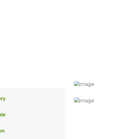
Before
After
ory
ate
on