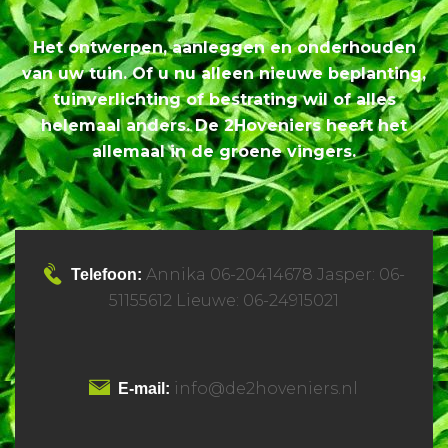
Het ontwerpen, aanleggen en onderhouden
van uw tuin. Of u nu alleen nieuwe beplanting,
tuinverlichting of bestrating wil of alles
helemaal anders. De 2Hoveniers heeft het
allemaal in de groene vingers.
Annika 06-20414678 Jasper: 06-
Telefoon:
51155612 Lieuwe: 06-24915021
info@de2hoveniers.nl
E-mail: