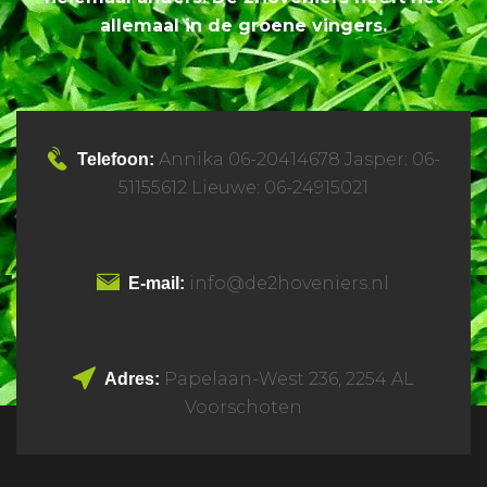
allemaal in de groene vingers.
Annika 06-20414678 Jasper: 06-
Telefoon:
51155612 Lieuwe: 06-24915021
info@de2hoveniers.nl
E-mail:
Papelaan-West 236, 2254 AL
Adres:
Voorschoten