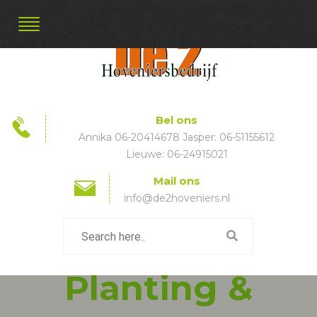
Bel ons
Annika 06-20414678 Jasper: 06-51155612
Lieuwe: 06-24915021
Mail ons
info@de2hoveniers.nl
Planting &