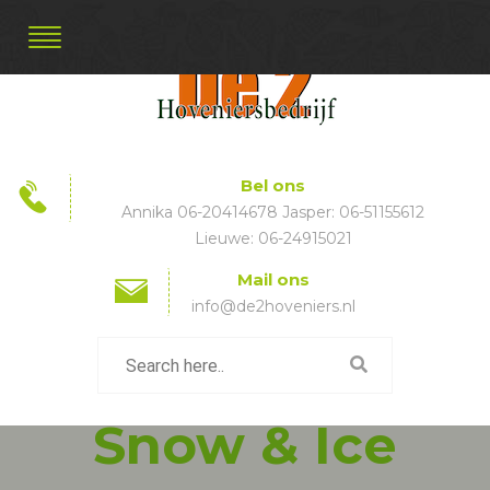
Bel ons
Annika 06-20414678 Jasper: 06-51155612
Lieuwe: 06-24915021
Mail ons
info@de2hoveniers.nl
Snow & Ice