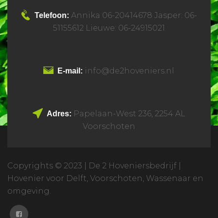
Annika 06-20414678 Jasper: 06-
Telefoon:
51155612 Lieuwe: 06-24915021
info@de2hoveniers.nl
E-mail:
Papelaan-West 236, 2254 AL
Adres:
Voorschoten
Copyrights © 2023 | De 2 Hoveniersbedrijf |
Hovenier voor Delft, Voorschoten, Wassenaar en
omgeving.