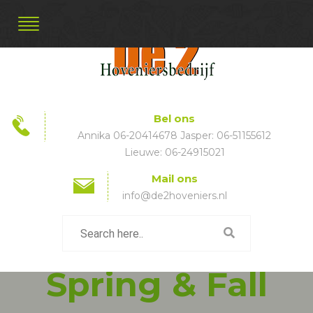
Bel ons
Annika 06-20414678 Jasper: 06-51155612
Lieuwe: 06-24915021
Mail ons
info@de2hoveniers.nl
Spring & Fall