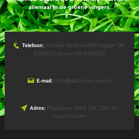
allemaal in de groene vingers.
Annika 06-20414678 Jasper: 06-
Telefoon:
51155612 Lieuwe: 06-24915021
info@de2hoveniers.nl
E-mail:
Papelaan-West 236, 2254 AL
Adres:
Voorschoten