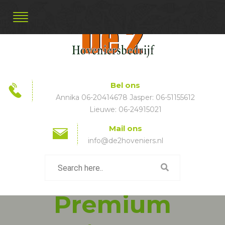
Bel ons
Annika 06-20414678 Jasper: 06-51155612
Lieuwe: 06-24915021
Mail ons
info@de2hoveniers.nl
Premium