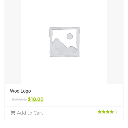
Woo Logo
$
20.00
$
18.00
Add to Cart
Rated
4.00
out
of 5