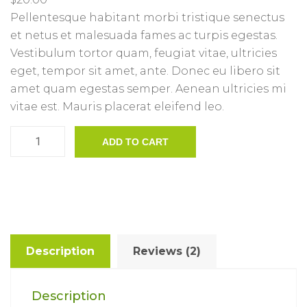
customer
Pellentesque habitant morbi tristique senectus
ratings
et netus et malesuada fames ac turpis egestas.
Vestibulum tortor quam, feugiat vitae, ultricies
eget, tempor sit amet, ante. Donec eu libero sit
amet quam egestas semper. Aenean ultricies mi
vitae est. Mauris placerat eleifend leo.
Premium
ADD TO CART
Quality
quantity
Description
Reviews (2)
Description