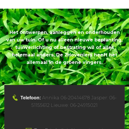
Het ontwerpen, aanleggen en onderhouden
van uw tuin. Of u nu alleen nieuwe beplanting,
tuinverlichting of bestrating wil of alles
helemaal anders. De 2Hoveniers heeft het
allemaal in de groene vingers.
Annika 06-20414678 Jasper: 06-
Telefoon:
51155612 Lieuwe: 06-24915021