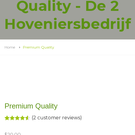
Quality - De 2
Hoveniersbedrijf
Home
Premium Quality
Premium Quality
(
2
customer reviews)
Rated
2
4.50
out of 5
$
20.00
based on