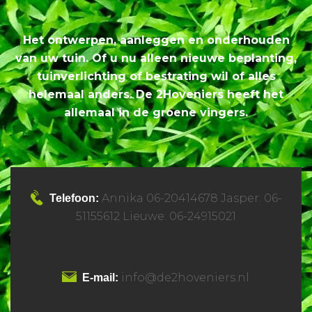
Het ontwerpen, aanleggen en onderhouden
van uw tuin. Of u nu alleen nieuwe beplanting,
tuinverlichting of bestrating wil of alles
helemaal anders. De 2Hoveniers heeft het
allemaal in de groene vingers.
Annika 06-20414678 Jasper: 06-
Telefoon:
51155612 Lieuwe: 06-24915021
info@de2hoveniers.nl
E-mail: