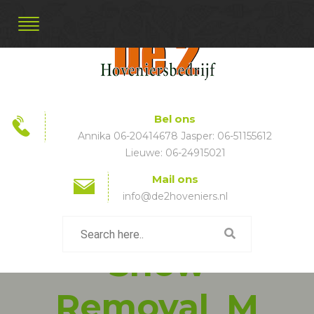
Bel ons
Annika 06-20414678 Jasper: 06-51155612
Lieuwe: 06-24915021
Mail ons
info@de2hoveniers.nl
Snow
Removal_M